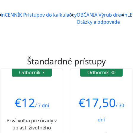
ín
CENNÍK
Prístupov do kalkulačky
OBČANIA
Výrub drevín
LE
Otázky a odpovede
Štandardné prístupy
Odborník 7
Odborník 30
€
12
€
17,50
/ 7 dní
/ 30
dní
Prvá voľba pre úrady v
oblasti životného