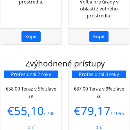
prostredia.
Voľba pre úrady v
oblasti životného
prostredia.
Kúpiť
Kúpiť
Zvýhodnené prístupy
Profesionál 2 roky
Profesionál 3 roky
€
58,00
Teraz v 5% zľave
€
87,00
Teraz v 9% zľave
za
za
€
55,10
€
79,17
/ 730
/ 1095
dní
dní